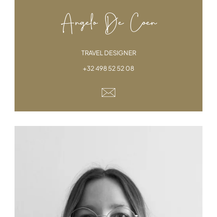
Angelo De Coen
TRAVEL DESIGNER
+32 498 52 52 08